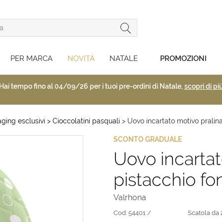
PER MARCA
NOVITÀ
NATALE
PROMOZIONI
Hai tempo fino al 04/09/26 per i tuoi pre-ordini di Natale,
scopri di pi
ging esclusivi
> Cioccolatini pasquali
> Uovo incartato motivo pralina
SCONTO GRADUALE
Uovo incartat
pistacchio fo
Valrhona
Cod:
54401 /
Scatola da 