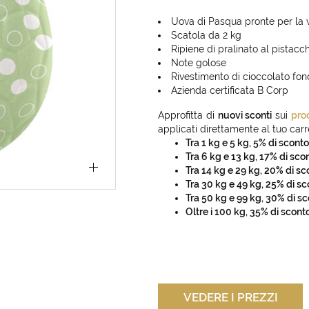
Uova di Pasqua pronte per la v
Scatola da 2 kg
Ripiene di pralinato al pistacc
Note golose
Rivestimento di cioccolato fo
Azienda certificata B Corp
Approfitta di
nuovi sconti
sui
pro
applicati direttamente al tuo carre
Tra 1 kg e 5 kg, 5% di sconto
Tra 6 kg e 13 kg, 17% di sco
Tra 14 kg e 29 kg, 20% di sc
Tra 30 kg e 49 kg, 25% di sc
Tra 50 kg e 99 kg, 30% di s
Oltre i 100 kg, 35% di scont
VEDERE I PREZZI