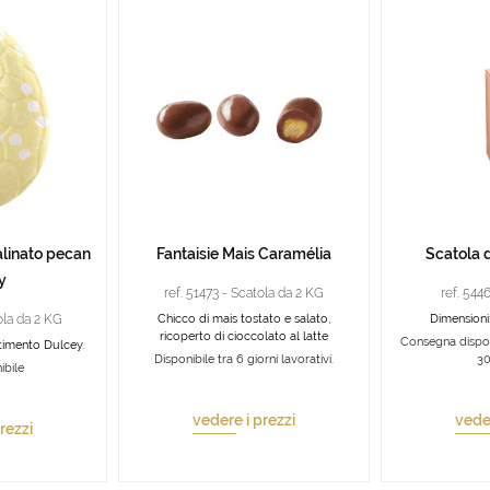
alinato pecan
Fantaisie Mais Caramélia
Scatola 
y
ref. 51473 - Scatola da 2 KG
ref. 5446
ola da 2 KG
Chicco di mais tostato e salato,
Dimensioni:
ricoperto di cioccolato al latte
Consegna dispon
stimento Dulcey.
Disponibile tra 6 giorni lavorativi.
3
ibile
vedere i prezzi
veder
rezzi