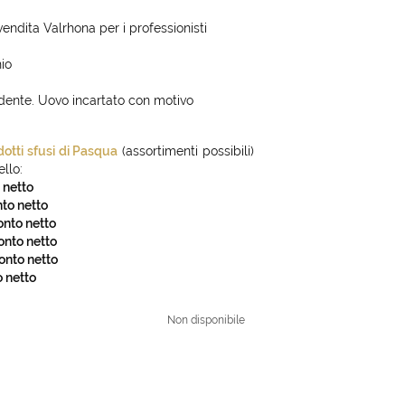
endita Valrhona per i professionisti
hio
ndente. Uovo incartato con motivo
dotti sfusi di Pasqua
(assortimenti possibili)
llo:
 netto
nto netto
onto netto
onto netto
conto netto
o netto
Non disponibile