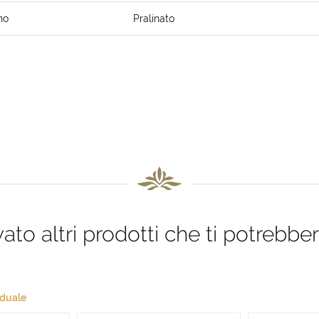
no
Pralinato
to altri prodotti che ti potrebber
aduale