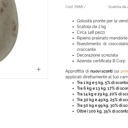
Cod:
7688 /
Scatola da 
Golosità pronte per la vendi
Scatola da 2 kg
Circa 148 pezzi
Ripieno pralinato mandorle
Rivestimento di cioccolato
croccante
Decorazione screziata
Azienda certificata B Corp
Approfitta di
nuovi sconti
sui
pro
applicati direttamente al tuo carre
Tra 1 kg e 5 kg, 5% di sconto
Tra 6 kg e 13 kg, 17% di sco
Tra 14 kg e 29 kg, 20% di sc
Tra 30 kg e 49 kg, 25% di sc
Tra 50 kg e 99 kg, 30% di s
Oltre i 100 kg, 35% di scont