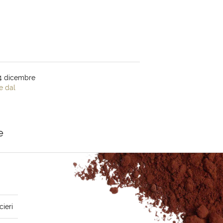
04 dicembre
e dal
e
cieri