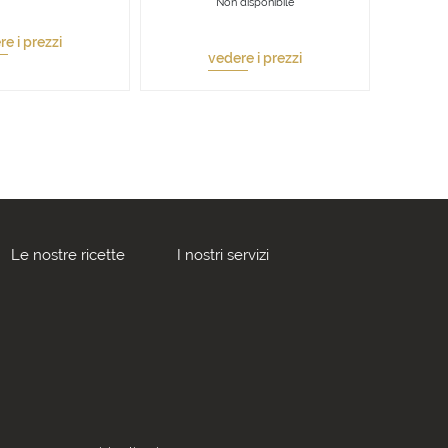
Non disponibile
e i prezzi
vedere i prezzi
Le nostre ricette
I nostri servizi