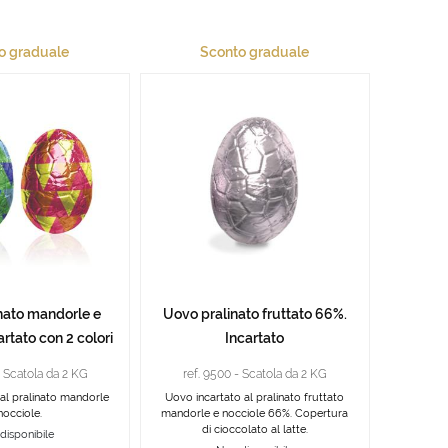
o graduale
Sconto graduale
nato mandorle e
Uovo pralinato fruttato 66%.
artato con 2 colori
Incartato
- Scatola da 2 KG
ref. 9500 - Scatola da 2 KG
al pralinato mandorle
Uovo incartato al pralinato fruttato
nocciole.
mandorle e nocciole 66%. Copertura
di cioccolato al latte.
disponibile