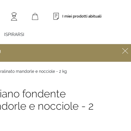
I miei prodotti abituali
ISPIRARSI
ù
alinato mandorle e nocciole - 2 kg
iano fondente
dorle e nocciole - 2