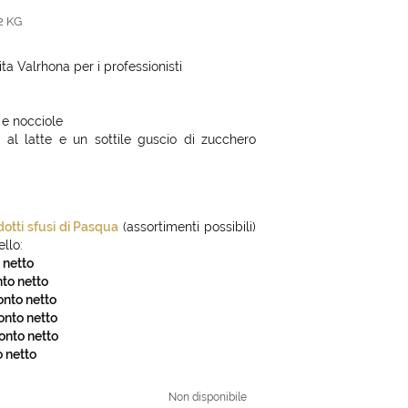
2 KG
ta Valrhona per i professionisti
 e nocciole
 al latte e un sottile guscio di zucchero
dotti sfusi di Pasqua
(assortimenti possibili)
llo:
 netto
nto netto
onto netto
onto netto
conto netto
o netto
Non disponibile