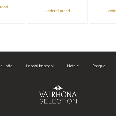
rezzi
vedere i prezzi
veder
al latte
I nostri impegni
Natale
Pasqua