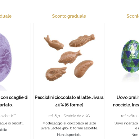
aduale
Sconto graduale
Scont
con scaglie di
Pesciolini cioccolato al latte Jivara
Uovo prali
artato.
40% (6 forme)
nocciole. Inc
ola da 2 KG
ref. 871 - Scatola da 2 KG
ref. 12610 
lie di biscotti.
Modellaggio al cioccolato al latte
Uovo incartato 
Jivara Lactée 40%. 6 forme assortite.
e 
ibile
Non disponibile
Non 