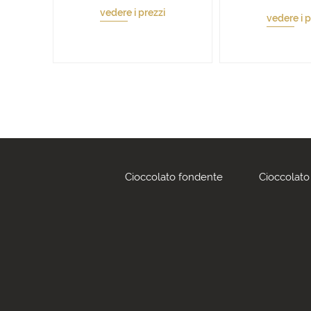
vedere i prezzi
vedere i p
Cioccolato fondente
Cioccolato 