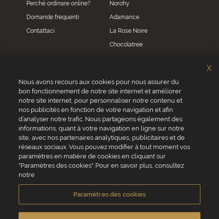
Perché ordinare online?
Norohy
Domande frequenti
Adamance
Contattaci
La Rose Noire
Chocolatree
Sosa
X
Villars
Nous avons recours aux cookies pour nous assurer du
bon fonctionnement de notre site internet et améliorer
Servizio clienti
notre site internet, pour personnaliser notre contenu et
0039 02 82 94 01 46
nos publicités en fonction de votre navigation et afin
Da lunedì a venerdì dalle 8.30 alle 17.30
d’analyser notre trafic. Nous partageons également des
informations, quant à votre navigation en ligne sur notre
site, avec nos partenaires analytiques, publicitaires et de
réseaux sociaux. Vous pouvez modifier à tout moment vos
paramètres en matière de cookies en cliquant sur
"Paramètres des cookies". Pour en savoir plus, consultez
VALRHONA SAS - 12 Avenue PRESIDENT ROOSEVELT 26600 TAIN
notre
L'HERMITAGE, Francia
Condizioni generali di vendita
Informativa Cookies
Paramètres des cookies
Informativa sulla privacy
Informazioni legali
Crediti fotografici e video