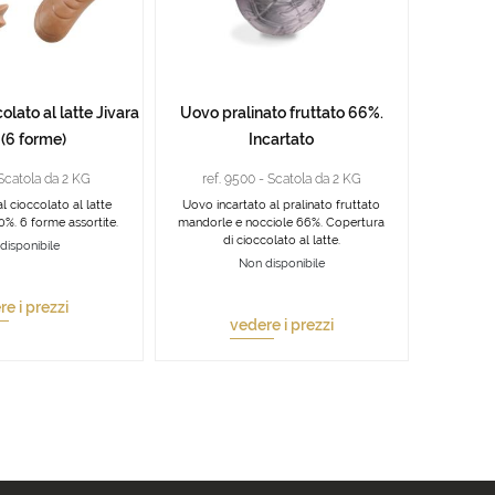
olato al latte Jivara
Uovo pralinato fruttato 66%.
(6 forme)
Incartato
 Scatola da 2 KG
ref. 9500 - Scatola da 2 KG
 cioccolato al latte
Uovo incartato al pralinato fruttato
0%. 6 forme assortite.
mandorle e nocciole 66%. Copertura
di cioccolato al latte.
disponibile
Non disponibile
e i prezzi
vedere i prezzi