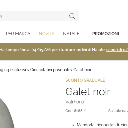
PER MARCA
NOVITÀ
NATALE
PROMOZIONI
Hai tempo fino al 04/09/26 per i tuoi pre-ordini di Natale,
scopri di pi
ging esclusivi
> Cioccolatini pasquali
> Galet noir
SCONTO GRADUALE
Galet noir
Valrhona
Cod:
8188 /
Scatola da 
Mandorla ricoperta di cioc