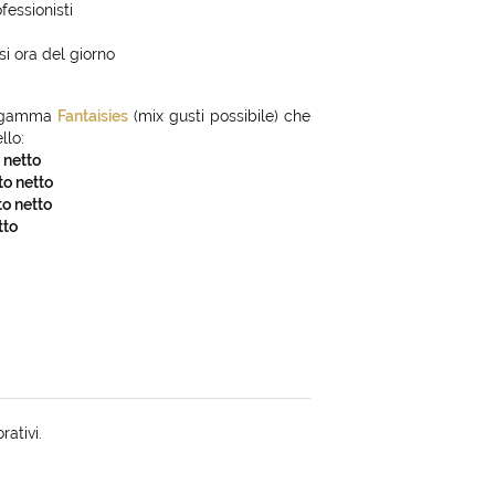
fessionisti
i ora del giorno
gamma
Fantaisies
(mix gusti possibile) che
llo:
 netto
to netto
to netto
tto
rativi.