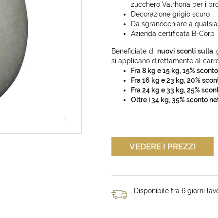
zucchero Valrhona per i pro
Decorazione grigio scuro
Da sgranocchiare a qualsias
Azienda certificata B-Corp
Beneficiate di
nuovi sconti sulla
si applicano direttamente al carre
Fra 8 kg e 15 kg, 15% sconto
Fra 16 kg e 23 kg, 20% scon
Fra 24 kg e 33 kg, 25% scon
Oltre i 34 kg, 35% sconto ne
VEDERE I PREZZI
Disponibile tra 6 giorni lavo