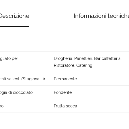
Descrizione
Informazioni tecnich
gliato per
Drogheria, Panettieri, Bar caffetteria,
Ristoratore, Catering
ti salienti/Stagionalità
Permanente
ogia di cioccolato
Fondente
no
Frutta secca