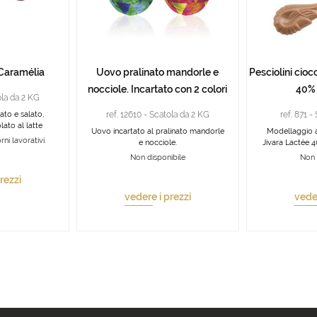
 Caramélia
Uovo pralinato mandorle e
Pesciolini ciocc
nocciole. Incartato con 2 colori
40% 
ola da 2 KG
ato e salato,
ref. 12610 - Scatola da 2 KG
ref. 871 -
lato al latte
Uovo incartato al pralinato mandorle
Modellaggio al
rni lavorativi.
e nocciole.
Jivara Lactée 4
Non disponibile
Non 
rezzi
vedere i prezzi
veder