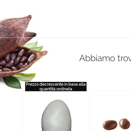
Abbiamo trova
Prezzo decrescente in base alla
quantità ordinata