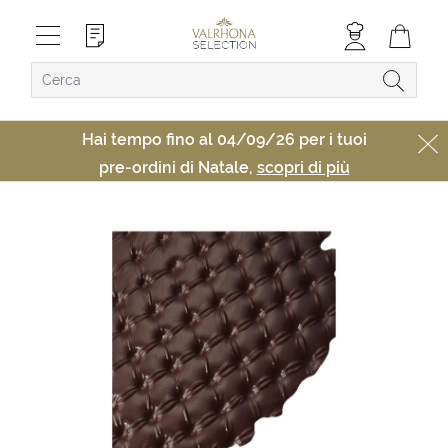
Hai tempo fino al 04/09/26 per i tuoi
pre-ordini di Natale,
scopri di più