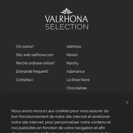
Chi siamo?
Valrhona
Sito web valrhona.com
Pariani
Perché ordinare online?
Norohy
Domande frequenti
Adamance
Contattaci
La Rose Noire
Chocolatree
Sosa
X
Villars
Nous avons recours aux cookies pour nous assurer du
bon fonctionnement de notre site internet et améliorer
Servizio clienti
notre site internet, pour personnaliser notre contenu et
0039 02 82 94 01 46
nos publicités en fonction de votre navigation et afin
Da lunedì a venerdì dalle 8.30 alle 17.30