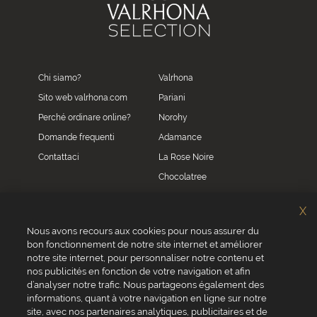
Chi siamo?
Valrhona
Sito web valrhona.com
Pariani
Perché ordinare online?
Norohy
Domande frequenti
Adamance
Contattaci
La Rose Noire
Chocolatree
Sosa
X
Villars
Nous avons recours aux cookies pour nous assurer du
bon fonctionnement de notre site internet et améliorer
Servizio clienti
notre site internet, pour personnaliser notre contenu et
0039 02 82 94 01 46
nos publicités en fonction de votre navigation et afin
Da lunedì a venerdì dalle 8.30 alle 17.30
d’analyser notre trafic. Nous partageons également des
informations, quant à votre navigation en ligne sur notre
site, avec nos partenaires analytiques, publicitaires et de