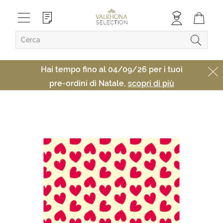
Hai tempo fino al 04/09/26 per i tuoi
pre-ordini di Natale,
scopri di più