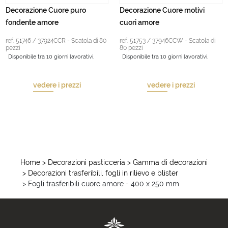
Decorazione Cuore puro
Decorazione Cuore motivi
fondente amore
cuori amore
ref. 51746 / 37924CCR - Scatola di 80
ref. 51753 / 37946CCW - Scatola di
pezzi
80 pezzi
Disponibile tra 10 giorni lavorativi.
Disponibile tra 10 giorni lavorativi.
vedere i prezzi
vedere i prezzi
Home
> Decorazioni pasticceria
> Gamma di decorazioni
> Decorazioni trasferibili, fogli in rilievo e blister
> Fogli trasferibili cuore amore - 400 x 250 mm