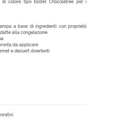
 di colore tipo blister Chocolatree per i
stampa a base di ingredienti con proprietà
adatte alla congelazione
na
pronta da applicare
remet e dessert divertenti
orativi.