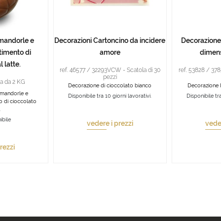
mandorle e
Decorazioni Cartoncino da incidere
Decorazione
timento di
amore
dimen
l latte.
ref. 46577 / 32293VCW - Scatola di 30
ref. 53828 / 37
pezzi
la da 2 KG
Decorazione di cioccolato bianco
Decorazione 
 mandorle e
Disponibile tra 10 giorni lavorativi.
Disponibile tra
o di cioccolato
.
ibile
vedere i prezzi
veder
rezzi