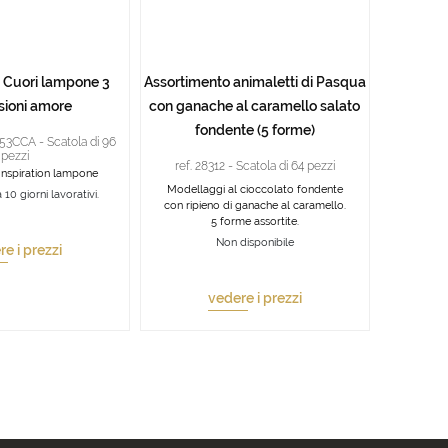
 Cuori lampone 3
Assortimento animaletti di Pasqua
sioni amore
con ganache al caramello salato
fondente (5 forme)
853CCA - Scatola di 96
pezzi
ref. 28312 - Scatola di 64 pezzi
Inspiration lampone
Modellaggi al cioccolato fondente
 10 giorni lavorativi.
con ripieno di ganache al caramello.
5 forme assortite.
Non disponibile
e i prezzi
vedere i prezzi