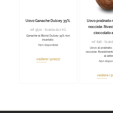
Uovo Ganache Dulcey 35%.
Uovo pralinato 
nocciole. Rives
ref. 9501 - Scatola da 2 KG
cioccolato a
Ganache al Blond Dulcey 35% non
incartato.
ref. 846 - Scato
Non disponibile
Uovo al pralinato
nocciole. Rivestiment
al latte
vedere i prezzi
Non dispon
vedere i p