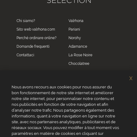
Chi siamo?
Valrhona
Sito web valrhona.com
Pariani
Perché ordinare online?
Norohy
Domande frequenti
Adamance
Contattaci
La Rose Noire
Chocolatree
Sosa
X
Villars
Nous avons recours aux cookies pour nous assurer du
bon fonctionnement de notre site internet et améliorer
Servizio clienti
notre site internet, pour personnaliser notre contenu et
0039 02 82 94 01 46
nos publicités en fonction de votre navigation et afin
Da lunedì a venerdì dalle 8.30 alle 17.30
d’analyser notre trafic. Nous partageons également des
informations, quant à votre navigation en ligne sur notre
site, avec nos partenaires analytiques, publicitaires et de
réseaux sociaux. Vous pouvez modifier à tout moment vos
paramètres en matière de cookies en cliquant sur